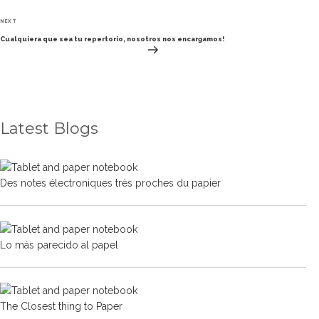
Next
NEXT
Post
Cualquiera que sea tu repertorio, nosotros nos encargamos!
Latest Blogs
Des notes électroniques très proches du papier
Lo más parecido al papel
The Closest thing to Paper