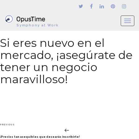
T
Symphony at Work
o
g
Si eres nuevo en el
g
l
mercado, ¡asegúrate de
e
n
tener un negocio
a
maravilloso!
v
i
g
a
t
i
o
Post
n
Previous
PREVIOUS
navigation
Post
¡Precios tan asequibles que desearás inscribirte!