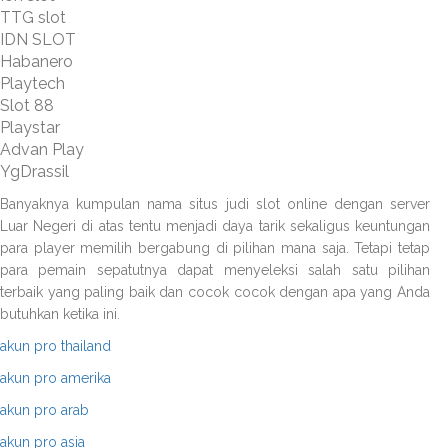
TTG slot
IDN SLOT
Habanero
Playtech
Slot 88
Playstar
Advan Play
YgDrassil
Banyaknya kumpulan nama situs judi slot online dengan server
Luar Negeri di atas tentu menjadi daya tarik sekaligus keuntungan
para player memilih bergabung di pilihan mana saja. Tetapi tetap
para pemain sepatutnya dapat menyeleksi salah satu pilihan
terbaik yang paling baik dan cocok cocok dengan apa yang Anda
butuhkan ketika ini.
akun pro thailand
akun pro amerika
akun pro arab
akun pro asia