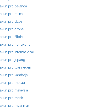
akun pro belanda
akun pro china
akun pro dubai
akun pro eropa
akun pro filipina
akun pro hongkong
akun pro internasional
akun pro jepang
akun pro luar negeri
akun pro kamboja
akun pro macau
akun pro malaysia
akun pro mesir
akun pro myanmar