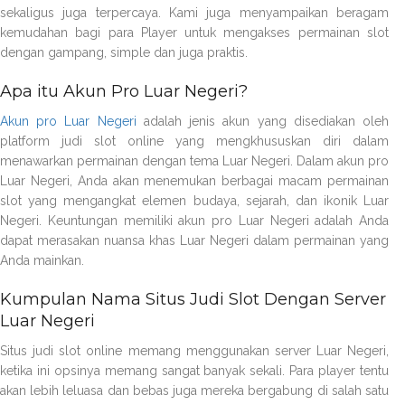
sekaligus juga terpercaya. Kami juga menyampaikan beragam
kemudahan bagi para Player untuk mengakses permainan slot
dengan gampang, simple dan juga praktis.
Apa itu Akun Pro Luar Negeri?
Akun pro Luar Negeri
adalah jenis akun yang disediakan oleh
platform judi slot online yang mengkhususkan diri dalam
menawarkan permainan dengan tema Luar Negeri. Dalam akun pro
Luar Negeri, Anda akan menemukan berbagai macam permainan
slot yang mengangkat elemen budaya, sejarah, dan ikonik Luar
Negeri. Keuntungan memiliki akun pro Luar Negeri adalah Anda
dapat merasakan nuansa khas Luar Negeri dalam permainan yang
Anda mainkan.
Kumpulan Nama Situs Judi Slot Dengan Server
Luar Negeri
Situs judi slot online memang menggunakan server Luar Negeri,
ketika ini opsinya memang sangat banyak sekali. Para player tentu
akan lebih leluasa dan bebas juga mereka bergabung di salah satu