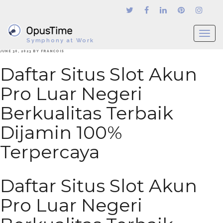
T
Symphony at Work
o
POSTED
JUNE 30, 2023
BY
FRANCOIS
g
ON
g
Daftar Situs Slot Akun
l
Pro Luar Negeri
e
n
Berkualitas Terbaik
a
v
Dijamin 100%
i
g
Terpercaya
a
t
i
Daftar Situs Slot Akun
o
Pro Luar Negeri
n