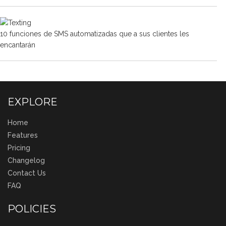
10 funciones de SMS automatizadas que a sus clientes les
encantarán
EXPLORE
Home
Features
Pricing
Changelog
Contact Us
FAQ
POLICIES