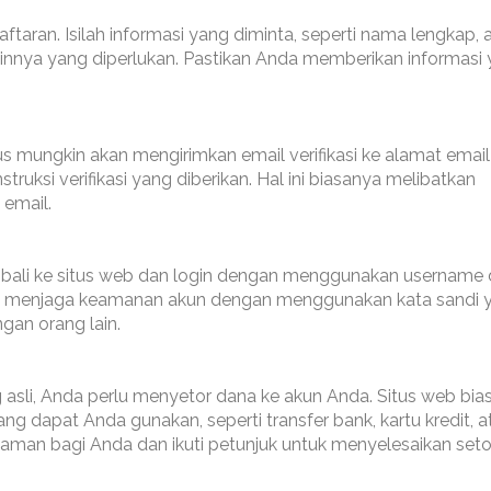
taran. Isilah informasi yang diminta, seperti nama lengkap,
lainnya yang diperlukan. Pastikan Anda memberikan informasi
us mungkin akan mengirimkan email verifikasi ke alamat emai
struksi verifikasi yang diberikan. Hal ini biasanya melibatkan
 email.
embali ke situs web dan login dengan menggunakan username
nda menjaga keamanan akun dengan menggunakan kata sandi 
gan orang lain.
sli, Anda perlu menyetor dana ke akun Anda. Situs web bia
dapat Anda gunakan, seperti transfer bank, kartu kredit, a
yaman bagi Anda dan ikuti petunjuk untuk menyelesaikan seto