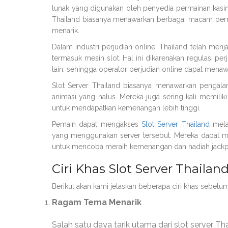
lunak yang digunakan oleh penyedia permainan kasin
Thailand biasanya menawarkan berbagai macam perma
menarik.
Dalam industri perjudian online, Thailand telah me
termasuk mesin slot. Hal ini dikarenakan regulasi p
lain, sehingga operator perjudian online dapat menaw
Slot Server Thailand biasanya menawarkan pengal
animasi yang halus. Mereka juga sering kali memilik
untuk mendapatkan kemenangan lebih tinggi.
Pemain dapat mengakses
Slot Server Thailand
melal
yang menggunakan server tersebut. Mereka dapat m
untuk mencoba meraih kemenangan dan hadiah jackp
Ciri Khas Slot Server Thailan
Berikut akan kami jelaskan beberapa ciri khas sebelum
Ragam Tema Menarik
Salah satu daya tarik utama dari slot server T