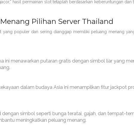
or,” hasil permainan slot tetaplah berdasarkan keberuntungan dan t
enang Pilihan Server Thailand
ot yang populer dan sering dianggap memiliki peluang menang yang
ika ini menawarkan putaran gratis dengan simbol liar yang m
nang.
kekayaan dalam budaya Asia ini menampilkan fitur jackpot pr
dengan simbol seperti bunga teratai, gajah, dan tempat-te
 membantu meningkatkan peluang menang.