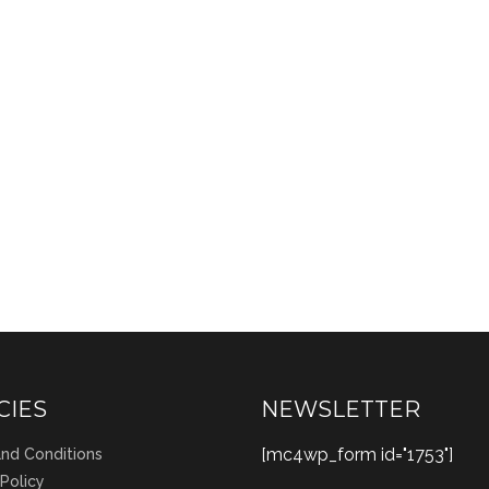
CIES
NEWSLETTER
[mc4wp_form id="1753"]
nd Conditions
 Policy