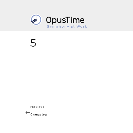
Symphony at Work
5
Post
Previous
PREVIOUS
navigation
Post
Changelog