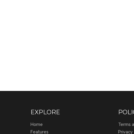
EXPLORE
POLI
Home
Terms a
Features
Privacy